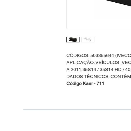
CÓDIGOS: 503355644 (IVECO
APLICAÇÃO: VEÍCULOS IVECO
A 2011:35S14 / 35S14 HD / 40
DADOS TÉCNICOS: CONTÉM
Código Kaer - 711
Kaer Brasil todos os direitos R
E-mail:
kaer@kaerbrasil.com
vendas@kaerbrasil.com