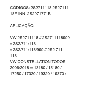
CÓDIGOS: 2S2711118 2S27111
18F1NN 2S2971771B
APLICAÇÃO:
VW 2S2711118 // 2S2711118999
// 2S2/711/118
// 2S2/711/118/999 // 2S2 711
118
VW CONSTELLATION TODOS
2006/2018 /// 13180 / 15180 /
17250 / 17320 / 19320 / 19370 /
24250 / 24320 / 25320 / 25370 /
26260 / 26370 / 31260 / 31320 /
31370
DADOS TÉCNICOS: CONTÉM 1