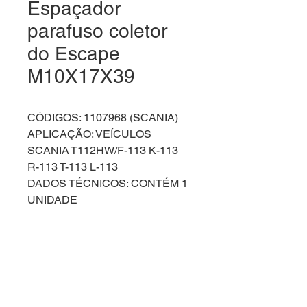
Espaçador
parafuso coletor
do Escape
M10X17X39
CÓDIGOS: 1107968 (SCANIA)
APLICAÇÃO: VEÍCULOS
SCANIA T112HW/F-113 K-113
R-113 T-113 L-113
DADOS TÉCNICOS: CONTÉM 1
UNIDADE
Código Kaer - 609
Kaer Brasil todos os direitos Reservados 2024