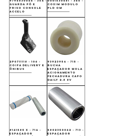
9796830066 - 354 -
0001530681 - 360 -
GUARDA PÓ E
COXIM MODULO
FRISO CONSOLE
PLD OM
ACCELO
2P0711118 - 106 -
93923954 - 715 -
COIFA DELIVERY E
BUCHA
ÔNIBUS
ESPAÇADOR MOLA
ACIONAMENTO
FECHADURA CAPO
DAILY 2.8 8V
8141585 X - 714 -
5802350062 - 713 -
ESPAÇADOR
ESPAÇADOR