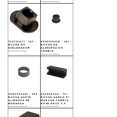
TJG721677 - 107 -
0005530621 - 351 -
BUCHA DO
BUCHA DA
ACELERADOR
ALAVANCA DO
CÂMBIO
0029926401 - 350 -
503355644 - 711 -
BUCHA HASTE
BUCHA GARFO 5ª
ALAVANCA DE
MARCHA CAMBIO
MUDANÇA
NOVA DAILY 3.0