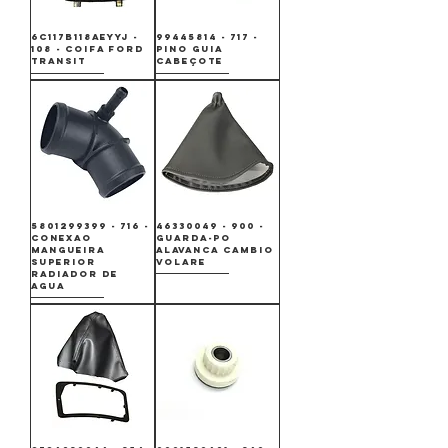
6C117B118AEYYJ -
99445814 - 717 -
108 - COIFA FORD
PINO GUIA
TRANSIT
CABEÇOTE
5801299399 - 716 -
46330049 - 900 -
CONEXAO
GUARDA-PO
MANGUEIRA
ALAVANCA CAMBIO
SUPERIOR
VOLARE
RADIADOR DE
AGUA