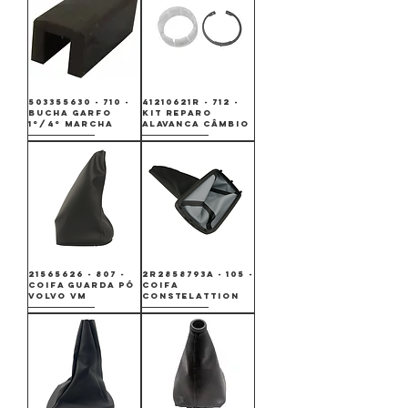
503355630 - 710 -
41210621R - 712 -
BUCHA GARFO
KIT REPARO
1º/4º MARCHA
ALAVANCA CÂMBIO
21565626 - 807 -
2R2858793A - 105 -
COIFA GUARDA PÓ
COIFA
VOLVO VM
CONSTELATTION