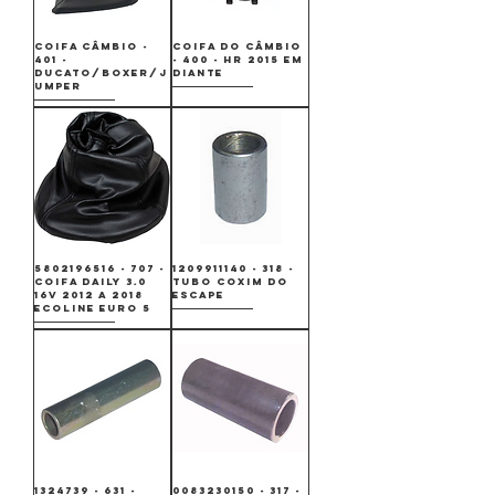
COIFA CÂMBIO -
COIFA DO CÂMBIO
401 -
- 400 - HR 2015 EM
DUCATO/BOXER/J
DIANTE
UMPER
5802196516 - 707 -
1209911140 - 318 -
COIFA DAILY 3.0
TUBO COXIM DO
16V 2012 A 2018
ESCAPE
ECOLINE EURO 5
1324739 - 631 -
0083230150 - 317 -