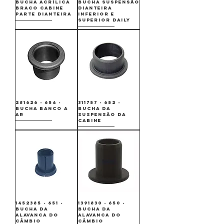
BUCHA ACRÍLICA
BUCHA SUSPENSÃO
BRACO CABINE
DIANTEIRA
PARTE DIANTEIRA
INFERIOR E
SUPERIOR DAILY
281626 - 654 -
311757 - 652 -
BUCHA BANCO A
BUCHA DA
AR
SUSPENSÃO DA
CABINE
1452385 - 651 -
1391830 - 650 -
BUCHA DA
BUCHA DA
ALAVANCA DO
ALAVANCA DO
CÂMBIO
CÂMBIO