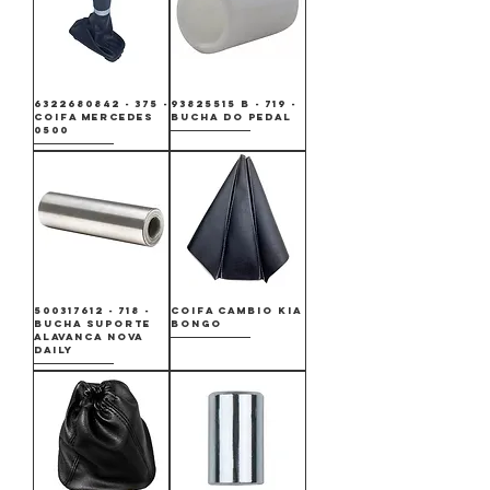
6322680842 - 375 -
93825515 B - 719 -
COIFA MERCEDES
BUCHA DO PEDAL
0500
500317612 - 718 -
COIFA CAMBIO KIA
BUCHA SUPORTE
BONGO
ALAVANCA NOVA
DAILY